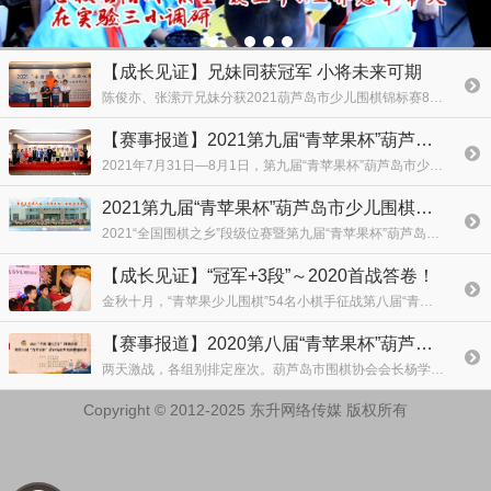
【成长见证】兄妹同获冠军 小将未来可期
陈俊亦、张潆亓兄妹分获2021葫芦岛市少儿围棋锦标赛8岁组男、女冠军，杨环宇荣获季军。
【赛事报道】2021第九届“青苹果杯”葫芦岛市少儿围棋锦标赛
2021年7月31日—8月1日，第九届“青苹果杯”葫芦岛市少儿围棋锦标赛在东方丽都酒店成功举办。本次比赛将遴选葫芦岛市少年围棋队，代表葫芦岛市围棋协会参加国家级、省级少儿围棋比赛。
2021第九届“青苹果杯”葫芦岛市少儿围棋锦标赛竞赛规程
2021“全国围棋之乡”段级位赛暨第九届“青苹果杯”葫芦岛市少儿围棋锦标赛规程
【成长见证】“冠军+3段”～2020首战答卷！
金秋十月，“青苹果少儿围棋”54名小棋手征战第八届“青苹果杯”葫芦岛市少儿围棋锦标赛。两名学员晋升3段、5名学员晋升2段、10名学员晋升1段、12名学员晋升1级，其余学员均晋升相应
【赛事报道】2020第八届“青苹果杯”葫芦岛市少儿围棋锦标赛
两天激战，各组别排定座次。葫芦岛市围棋协会会长杨学军，“全国围棋之乡”龙港区围棋协会会长吕树东为获奖选手颁奖。
Copyright © 2012-2025 东升网络传媒 版权所有