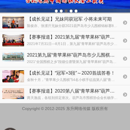
【成长见证】兄妹同获冠军 小将未来可期
陈俊亦、张潆亓兄妹分获2021葫芦岛市少儿围棋锦标赛8岁组男、女冠军，杨环宇荣获季军。
【赛事报道】2021第九届“青苹果杯”葫芦岛市少儿围棋锦标赛
2021年7月31日—8月1日，第九届“青苹果杯”葫芦岛市少儿围棋锦标赛在东方丽都酒店成功举办。本次比赛将遴选葫芦岛市少年围棋队，代表葫芦岛市围棋协会参加国家级、省级少儿围棋比赛。
2021第九届“青苹果杯”葫芦岛市少儿围棋锦标赛竞赛规程
2021“全国围棋之乡”段级位赛暨第九届“青苹果杯”葫芦岛市少儿围棋锦标赛规程
【成长见证】“冠军+3段”～2020首战答卷！
金秋十月，“青苹果少儿围棋”54名小棋手征战第八届“青苹果杯”葫芦岛市少儿围棋锦标赛。两名学员晋升3段、5名学员晋升2段、10名学员晋升1段、12名学员晋升1级，其余学员均晋升相应
【赛事报道】2020第八届“青苹果杯”葫芦岛市少儿围棋锦标赛
两天激战，各组别排定座次。葫芦岛市围棋协会会长杨学军，“全国围棋之乡”龙港区围棋协会会长吕树东为获奖选手颁奖。
Copyright © 2012-2025 东升网络传媒 版权所有