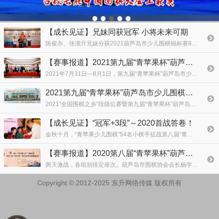
【成长见证】兄妹同获冠军 小将未来可期
陈俊亦、张潆亓兄妹分获2021葫芦岛市少儿围棋锦标赛8岁组男、女冠军，杨环宇荣获季军。
【赛事报道】2021第九届“青苹果杯”葫芦岛市少儿围棋锦标赛
2021年7月31日—8月1日，第九届“青苹果杯”葫芦岛市少儿围棋锦标赛在东方丽都酒店成功举办。本次比赛将遴选葫芦岛市少年围棋队，代表葫芦岛市围棋协会参加国家级、省级少儿围棋比赛。
2021第九届“青苹果杯”葫芦岛市少儿围棋锦标赛竞赛规程
2021“全国围棋之乡”段级位赛暨第九届“青苹果杯”葫芦岛市少儿围棋锦标赛规程
【成长见证】“冠军+3段”～2020首战答卷！
金秋十月，“青苹果少儿围棋”54名小棋手征战第八届“青苹果杯”葫芦岛市少儿围棋锦标赛。两名学员晋升3段、5名学员晋升2段、10名学员晋升1段、12名学员晋升1级，其余学员均晋升相应
【赛事报道】2020第八届“青苹果杯”葫芦岛市少儿围棋锦标赛
两天激战，各组别排定座次。葫芦岛市围棋协会会长杨学军，“全国围棋之乡”龙港区围棋协会会长吕树东为获奖选手颁奖。
Copyright © 2012-2025 东升网络传媒 版权所有