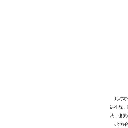
此时对他
讲礼貌，
法，也就
6岁多的