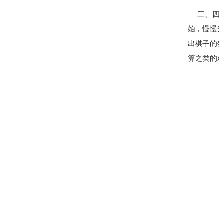
三、四岁
始，慢慢
出棋子的
算之类的