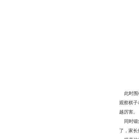
此时围棋
观察棋子
越厉害。
同时锻炼
了，家长