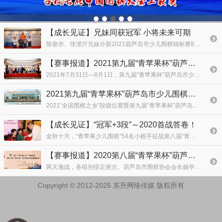
【成长见证】兄妹同获冠军 小将未来可期
陈俊亦、张潆亓兄妹分获2021葫芦岛市少儿围棋锦标赛8岁组男、女冠军，杨环宇荣获季军。
【赛事报道】2021第九届“青苹果杯”葫芦岛市少儿围棋锦标赛
2021年7月31日—8月1日，第九届“青苹果杯”葫芦岛市少儿围棋锦标赛在东方丽都酒店成功举办。本次比赛将遴选葫芦岛市少年围棋队，代表葫芦岛市围棋协会参加国家级、省级少儿围棋比赛。
2021第九届“青苹果杯”葫芦岛市少儿围棋锦标赛竞赛规程
2021“全国围棋之乡”段级位赛暨第九届“青苹果杯”葫芦岛市少儿围棋锦标赛规程
【成长见证】“冠军+3段”～2020首战答卷！
金秋十月，“青苹果少儿围棋”54名小棋手征战第八届“青苹果杯”葫芦岛市少儿围棋锦标赛。两名学员晋升3段、5名学员晋升2段、10名学员晋升1段、12名学员晋升1级，其余学员均晋升相应
【赛事报道】2020第八届“青苹果杯”葫芦岛市少儿围棋锦标赛
两天激战，各组别排定座次。葫芦岛市围棋协会会长杨学军，“全国围棋之乡”龙港区围棋协会会长吕树东为获奖选手颁奖。
Copyright © 2012-2025 东升网络传媒 版权所有