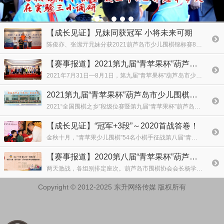
【成长见证】兄妹同获冠军 小将未来可期
陈俊亦、张潆亓兄妹分获2021葫芦岛市少儿围棋锦标赛8岁组男、女冠军，杨环宇荣获季军。
【赛事报道】2021第九届“青苹果杯”葫芦岛市少儿围棋锦标赛
2021年7月31日—8月1日，第九届“青苹果杯”葫芦岛市少儿围棋锦标赛在东方丽都酒店成功举办。本次比赛将遴选葫芦岛市少年围棋队，代表葫芦岛市围棋协会参加国家级、省级少儿围棋比赛。
2021第九届“青苹果杯”葫芦岛市少儿围棋锦标赛竞赛规程
2021“全国围棋之乡”段级位赛暨第九届“青苹果杯”葫芦岛市少儿围棋锦标赛规程
【成长见证】“冠军+3段”～2020首战答卷！
金秋十月，“青苹果少儿围棋”54名小棋手征战第八届“青苹果杯”葫芦岛市少儿围棋锦标赛。两名学员晋升3段、5名学员晋升2段、10名学员晋升1段、12名学员晋升1级，其余学员均晋升相应
【赛事报道】2020第八届“青苹果杯”葫芦岛市少儿围棋锦标赛
两天激战，各组别排定座次。葫芦岛市围棋协会会长杨学军，“全国围棋之乡”龙港区围棋协会会长吕树东为获奖选手颁奖。
Copyright © 2012-2025 东升网络传媒 版权所有